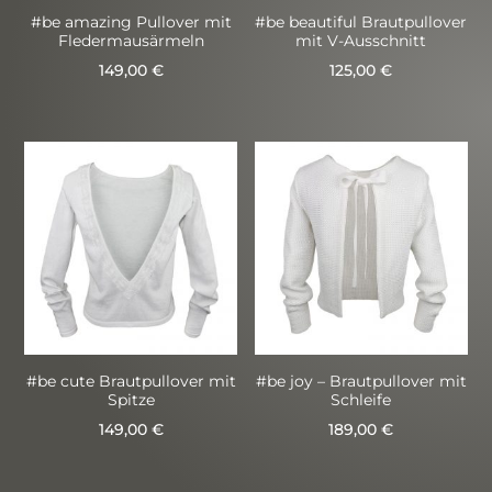
#be amazing Pullover mit
#be beautiful Brautpullover
Fledermausärmeln
mit V-Ausschnitt
149,00
€
125,00
€
Dieses
Dieses
Produkt
Produkt
weist
weist
mehrere
mehrere
Varianten
Varianten
auf.
auf.
Die
Die
Optionen
Optionen
können
können
auf
auf
#be cute Brautpullover mit
#be joy – Brautpullover mit
Spitze
Schleife
der
der
149,00
€
189,00
€
Produktseite
Produktseite
Dieses
Dieses
gewählt
gewählt