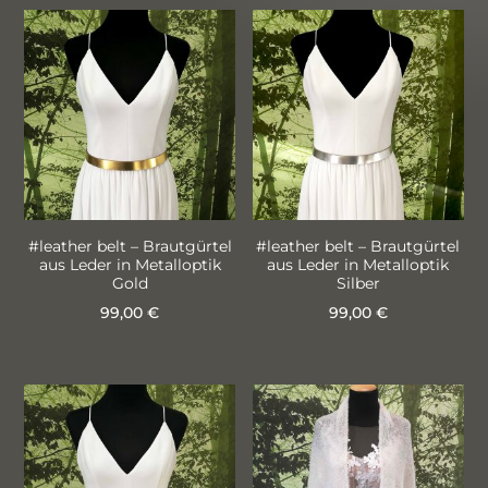
Produkt
Produkt
werden
werden
weist
weist
mehrere
mehrere
Varianten
Varianten
auf.
auf.
Die
Die
Optionen
Optionen
können
können
auf
auf
#leather belt – Brautgürtel
#leather belt – Brautgürtel
aus Leder in Metalloptik
aus Leder in Metalloptik
der
der
Gold
Silber
Produktseite
Produktseite
99,00
€
99,00
€
gewählt
gewählt
Dieses
Dieses
werden
werden
Produkt
Produkt
weist
weist
mehrere
mehrere
Varianten
Varianten