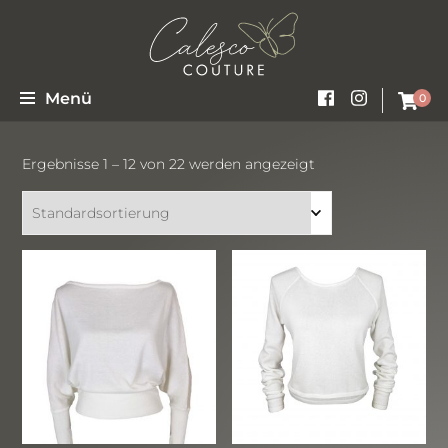
Vertrag widerrufen
Moderne zeitlose Brautkleider – Im angesagten Boho- und Vintage- Stil
Calesco Couture
Menü
0
Ergebnisse 1 – 12 von 22 werden angezeigt