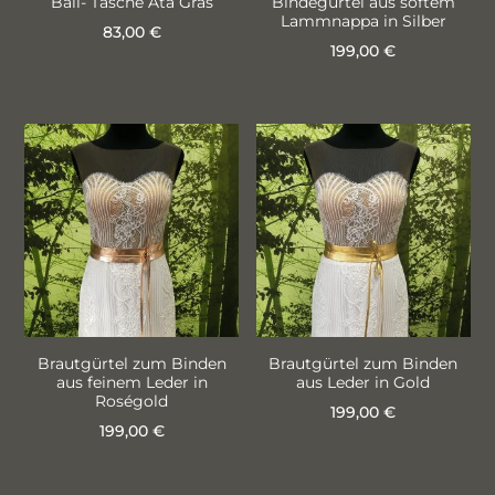
auf
Bali- Tasche Ata Gras
Bindegürtel aus softem
Lammnappa in Silber
der
83,00
€
199,00
€
Produktseite
Dieses
gewählt
Produkt
werden
weist
mehrere
Varianten
auf.
Die
Optionen
können
auf
Brautgürtel zum Binden
Brautgürtel zum Binden
aus feinem Leder in
aus Leder in Gold
der
Roségold
199,00
€
Produktseite
199,00
€
Dieses
gewählt
Dieses
Produkt
werden