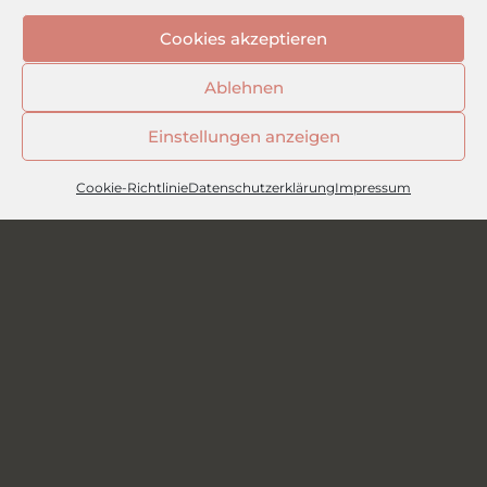
Di, Mi, Fr 10 – 18 Uhr
Cookies akzeptieren
Sa 10 – 14 Uhr
Ablehnen
Brautkleidanproben nur nach Terminvereinbarung.
Einstellungen anzeigen
Deinen Termin buchen
Cookie-Richtlinie
Datenschutzerklärung
Impressum
SERVICE
FAQ
Kontakt
Impressum
AGB
Zahlung und Versand
Vertrag widerrufen