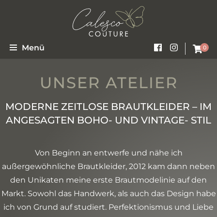
Moderne zeitlose Brautkleider – Im angesagten Boho- und Vintage- Stil
Calesco Couture
Menü
0
UNSER ATELIER
MODERNE ZEITLOSE BRAUTKLEIDER – IM
ANGESAGTEN BOHO- UND VINTAGE- STIL
Von Beginn an entwerfe und nähe ich
außergewöhnliche Brautkleider, 2012 kam dann neben
den Unikaten meine erste Brautmodelinie auf den
Markt. Sowohl das Handwerk, als auch das Design habe
ich von Grund auf studiert. Perfektionismus und Liebe